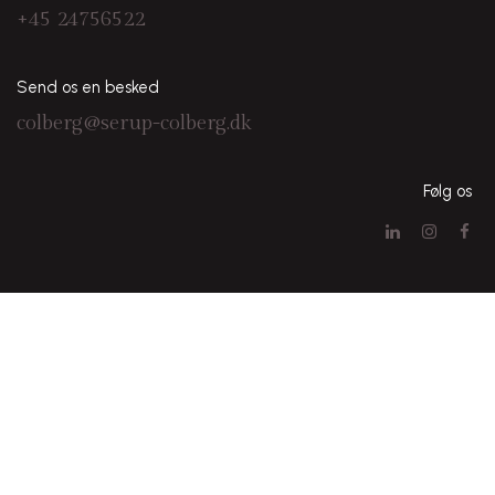
+45 24756522
Send os en besked
colberg@serup-colberg.dk
Følg os