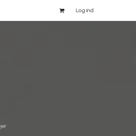
Log ind
jer