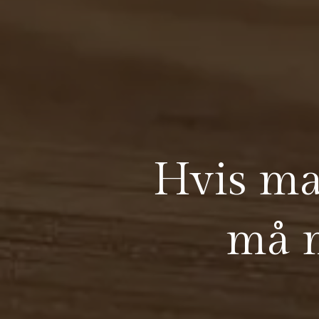
Hvis man
må m