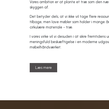
Vores ambition er at plante et træ som den næs
skyggen af.
Det betyder dels, at vi ikke vil tage flere resso
tilbage, men lave møbler som holder i mange å
cirkulære materiale - træ.
I vores virke vil vi desuden i at sikre fremtidens
meningsfuld beskæftigelse i en moderne udgave 
møbelhåndværket.
Læs mere