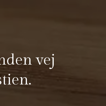
anden vej
tien.