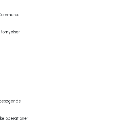
eCommerce
fornyelser
 besøgende
ske operationer