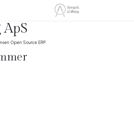
g ApS
ansen
Open Source ERP
.
ammer