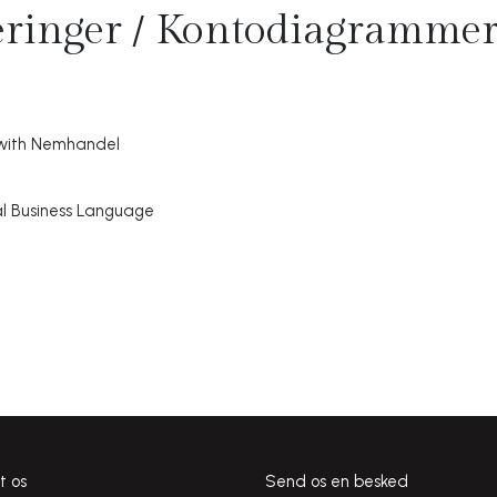
seringer / Kontodiagramme
 with Nemhandel
sal Business Language
t os
Send os en besked